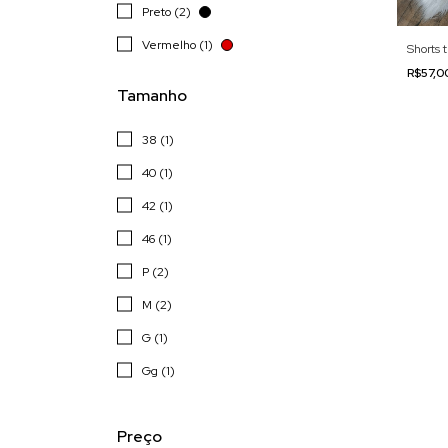
Preto (2)
Vermelho (1)
Shorts 
R$57,
Tamanho
38 (1)
40 (1)
42 (1)
46 (1)
P (2)
M (2)
G (1)
Gg (1)
Preço