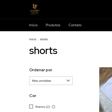
Início
Produtos
Contato
Início
.
shorts
shorts
Ordenar por
Cor
Branco (2)