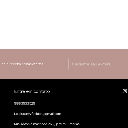
-se e receba nossas ofertas.
Entre em contato
19993533025
Lojaluxuryyfashion@gmail.com
Rua Antonio machado 266 , jardim 3 marias