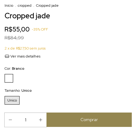
Início
.
cropped
.
Cropped jade
Cropped jade
R$55,00
-
35
%
OFF
R$84,99
2
x de
R$27,50
sem juros
Ver mais detalhes
Cor:
Branco
Tamanho:
Unico
Unico